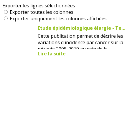
Exporter les lignes sélectionnées
Exporter toutes les colonnes
Exporter uniquement les colonnes affichées
Etude épidémiologique élargie - Territoire de la CDA - Période 2008/2019
Cette publication permet de décrire les
variations d'incidence par cancer sur la
période 2008-2019 au sein de la
Lire la suite
Communauté d’Agglomération (CDA) de
La Rochelle (28...