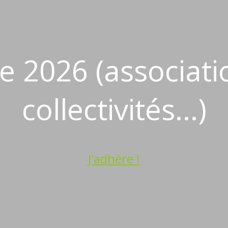
 2026 (associatio
collectivités...)
J'adhère !