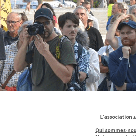
L'association
▴
Qui sommes-nou