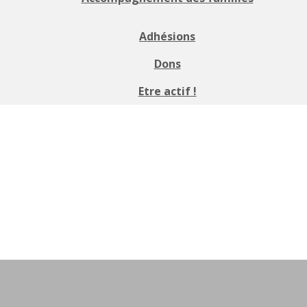
Adhésions
Dons
Etre actif !