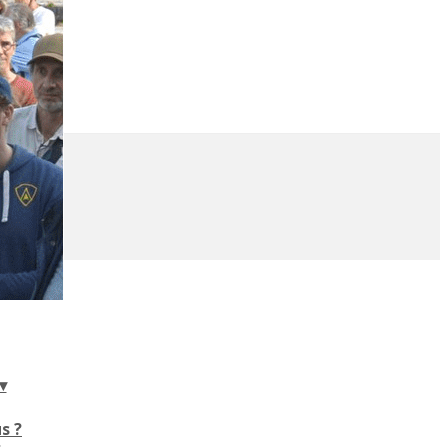
▾
s ?