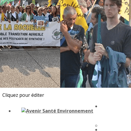
Exporter les lignes sélectionnées
Exporter toutes les colonnes
Exporter uniquement les colonnes affichées
Menu
<
>
Adhésions
Dons
Etre actif !
Ajoutez un logo, un bouton, des réseaux sociaux
Cliquez pour éditer