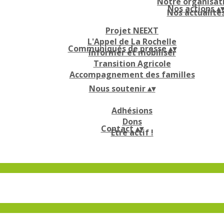
Notre organisat
Nos actions
▴
Nos actualité
Projet NEEXT
L'Appel de La Rochelle
Communiqués de presse
▴
▾
Informer et mobiliser
Transition Agricole
Accompagnement des familles
Nous soutenir
▴
▾
Adhésions
Dons
Contact
▴
▾
Etre actif !