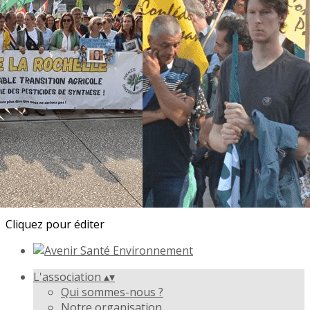
Exporter les lignes sélectionnées
Exporter toutes les colonnes
Exporter uniquement les colonnes affichées
Menu
<
>
Qui sommes-nous ?
Notre organisation
Nos actualités
Ajoutez un logo, un bouton, des réseaux sociaux
Cliquez pour éditer
L'association
▴
▾
Qui sommes-nous ?
Notre organisation