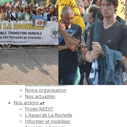
Exporter les lignes sélectionnées
Exporter toutes les colonnes
Exporter uniquement les colonnes affichées
Menu
Ajoutez un logo, un bouton, des réseaux sociaux
Cliquez pour éditer
L'association
▴
▾
Qui sommes-nous ?
Notre organisation
Nos actualités
Nos actions
▴
▾
Projet NEEXT
L'Appel de La Rochelle
Informer et mobiliser