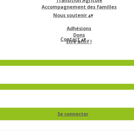
Transition Agricole
Accompagnement des familles
Nous soutenir
▴
▾
Adhésions
Dons
Contact
▴
▾
Etre actif !
Se connecter