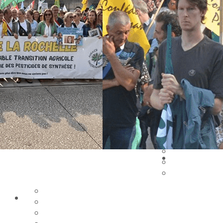
Exporter les lignes sélectionnées
Exporter toutes les colonnes
Exporter uniquement les colonnes affichées
Menu
Ajoutez un logo, un bouton, des réseaux sociaux
Cliquez pour éditer