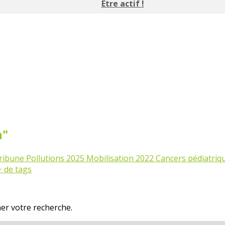
Etre actif !
n"
ribune
Pollutions
2025
Mobilisation
2022
Cancers pédiatriq
+ de tags
ner votre recherche.