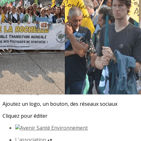
Exporter les lignes sélectionnées
Exporter toutes les colonnes
Exporter uniquement les colonnes affichées
Menu
<
>
Projet NEEXT
L'Appel de La Rochelle
Informer et mobiliser
Transition Agricole
Accompagnement des familles
Ajoutez un logo, un bouton, des réseaux sociaux
Cliquez pour éditer
L'association
▴
▾